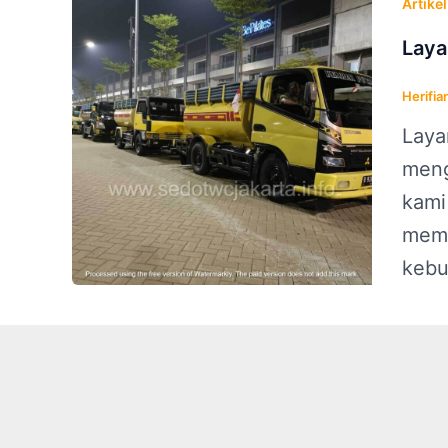
Artikel
Laya
Herifia
Laya
meng
kami
memb
kebu