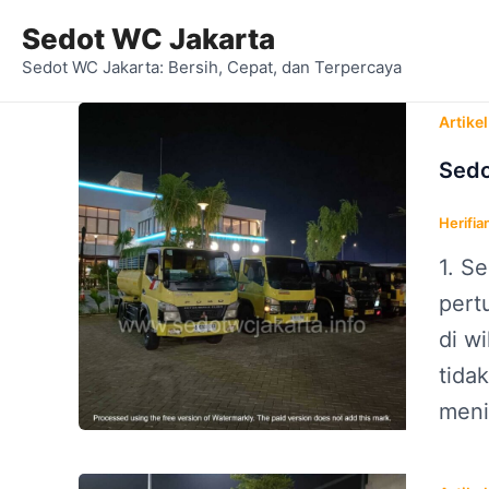
Lewati
Sedot WC Jakarta
ke
Sedot WC Jakarta: Bersih, Cepat, dan Terpercaya
konten
Artikel
Sedo
Herifia
1. S
pert
di w
tida
meni