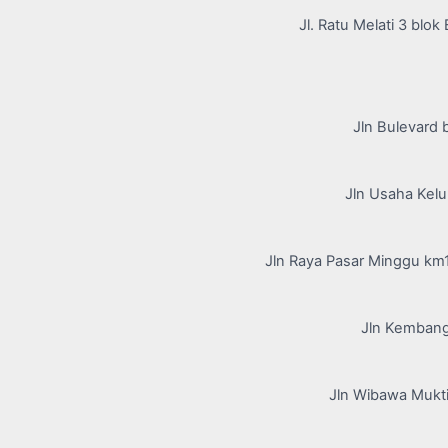
Jl. Ratu Melati 3 blo
Jln Bulevard 
Jln Usaha Kelu
Jln Raya Pasar Minggu km1
Jln Kembang
Jln Wibawa Mukti 