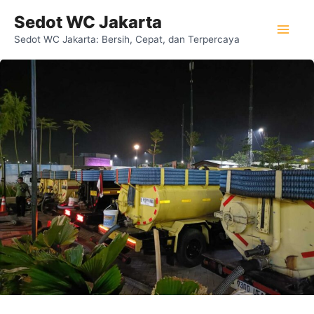
Lewati
Mai
Sedot WC Jakarta
ke
Sedot WC Jakarta: Bersih, Cepat, dan Terpercaya
Men
konten