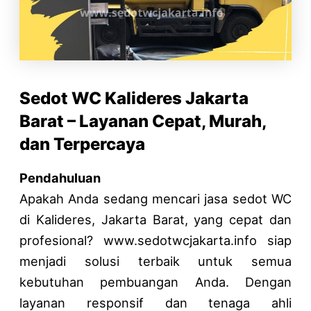
a
A
A
S
k
t
R
R
a
a
s
T
T
l
r
A
A
A
u
t
p
B
T
r
a
p
A
I
a
J
–
R
M
n
a
Sedot WC Kalideres Jakarta
0
A
U
M
k
Barat – Layanan Cepat, Murah,
8
T
R
a
a
2
–
–
m
r
dan Terpercaya
1
0
0
p
t
1
8
8
e
a
Pendahuluan
2
2
2
t
B
Apakah Anda sedang mencari jasa sedot WC
1
1
1
d
a
1
1
1
a
r
di Kalideres, Jakarta Barat, yang cepat dan
3
2
2
n
a
profesional? www.sedotwcjakarta.info siap
4
1
1
W
t
menjadi solusi terbaik untuk semua
3
1
1
C
–
4
3
3
B
0
kebutuhan pembuangan Anda. Dengan
4
4
e
8
layanan responsif dan tenaga ahli
3
3
r
2