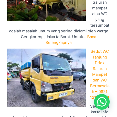
Saluran
mampet
atau WC
yang
tersumbat
adalah masalah umum yang sering dialami oleh warga
Cengkareng, Jakarta Barat. Untuk…
Baca
Selengkapnya
Sedot WC
Tanjung
Priok
Saluran
Mampet
dan WC
Bermasala
h – 0821
1211 3434
Sedotwcja
karta.info