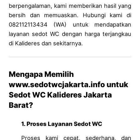
4
4
m
1
berpengalaman, kami memberikan hasil yang
a
1
bersih dan memuaskan. Hubungi kami di
s
2
082112113434 (WA) untuk mendapatkan
a
1
l
1
layanan sedot WC dengan harga terjangkau
a
3
di Kalideres dan sekitarnya.
h
4
–
3
0
4
8
W
Mengapa Memilih
2
A
1
www.sedotwcjakarta.info untuk
1
Sedot WC Kalideres Jakarta
2
1
Barat?
1
3
4
1. Proses Layanan Sedot WC
3
4
Proses kami cepat, sederhana, dan